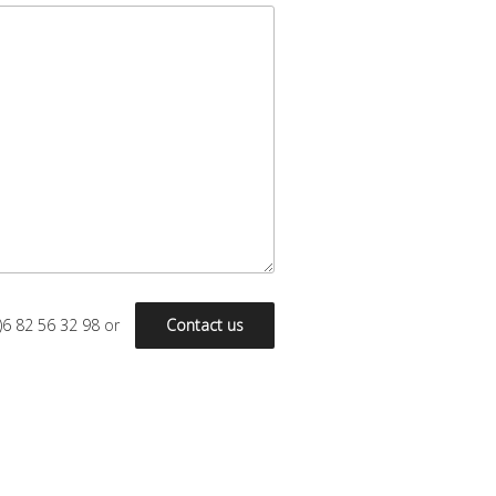
)6 82 56 32 98
or
Contact us