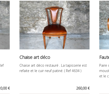
Chaise art déco
Faut
Ref
Chaise art déco restauré . La tapisserie est
Paire 
refaite et le cuir neuf patiné. ( Ref 4634 )
mousta
et le 
0,00 €
260,00 €