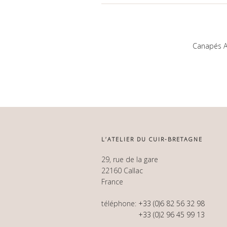
Canapés A
L’ATELIER DU CUIR-BRETAGNE
29, rue de la gare
22160 Callac
France
téléphone:
+33 (0)6 82 56 32 98
+33 (0)2 96 45 99 13