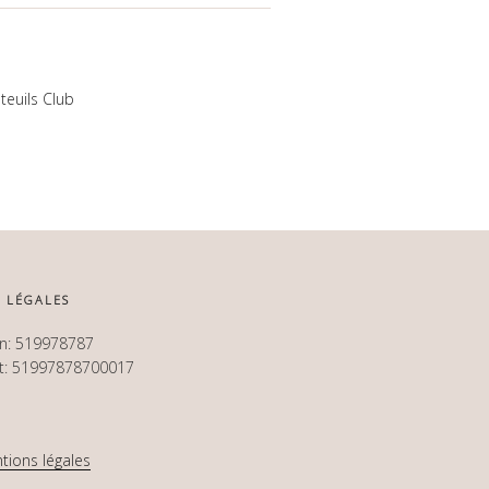
teuils Club
 LÉGALES
en: 519978787
et: 51997878700017
tions légales