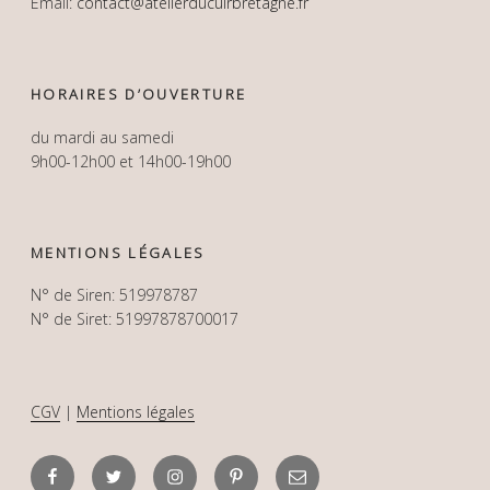
Email:
contact@atelierducuirbretagne.fr
HORAIRES D’OUVERTURE
du mardi au samedi
9h00-12h00 et 14h00-19h00
MENTIONS LÉGALES
N° de Siren: 519978787
N° de Siret: 51997878700017
CGV
|
Mentions légales
Facebook
Twitter
Instagram
Pinterest
Email