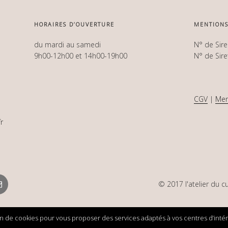
HORAIRES D’OUVERTURE
MENTIONS
du mardi au samedi
N° de Sir
9h00-12h00 et 14h00-19h00
N° de Sir
CGV
|
Men
r
mail
© 2017 l'atelier du c
ion de cookies pour vous proposer des services adaptés à vos centres d’intérêt
L’histoire d’un homme et de sa passion pour les meubles anciens