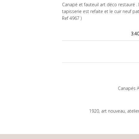
Canapé et fauteuil art déco restauré .
tapisserie est refaite et le cuir neuf pati
Ref 4967 )
3.4
Canapés A
1920
,
art nouveau
,
atelie