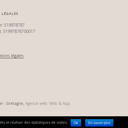
 LÉGALES
en: 519978787
et: 51997878700017
tions légales
uir - bretagne,
Agence web: Web & App
.
s et réaliser des statistiques de visites.
Ok
En savoir plus