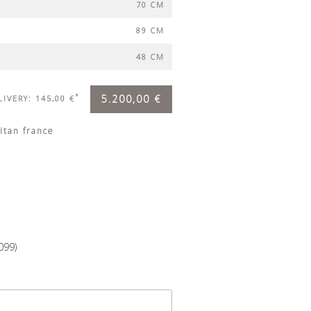
70 CM
89 CM
48 CM
*
5.200,00 €
LIVERY: 145,00 €
itan france
099)