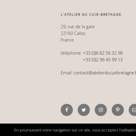
L’ATELIER DU CUIR-BRETAGNE
29, rue de la gare
22160 Callac
France
téléphone:
+33 (0)6 82 56 32 98
+33 (0)2 96 45 99 13
Email:
contact@atelierducuirbretagne.f
Facebook
Twitter
Instagram
Pinterest
E
En poursuivant votre navigation sur ce site, vous acceptez l’utilisat