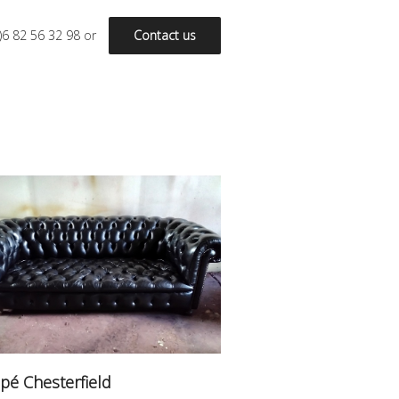
)6 82 56 32 98
or
Contact us
pé Chesterfield