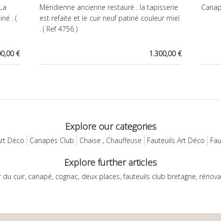
 La
Méridienne ancienne restauré . la tapisserie
Canap
né . (
est refaite et le cuir neuf patiné couleur miel
. ( Ref 4756 )
00,00 €
1.300,00 €
Explore our categories
rt Déco
Canapés Club
Chaise , Chauffeuse
Fauteuils Art Déco
Fau
Explore further articles
r du cuir
,
canapé
,
cognac
,
deux places
,
fauteuils club bretagne
,
rénova