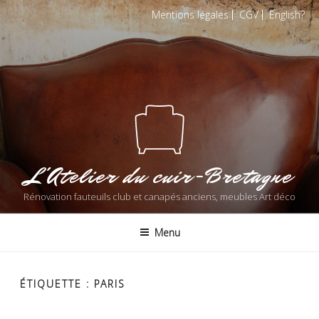
Aller
Mentions légales
CGV
English
au
contenu
principal
L'Atelier du cuir-Bretagne
Rénovation fauteuils club et canapés anciens, meubles Art déco
Menu
ÉTIQUETTE : PARIS